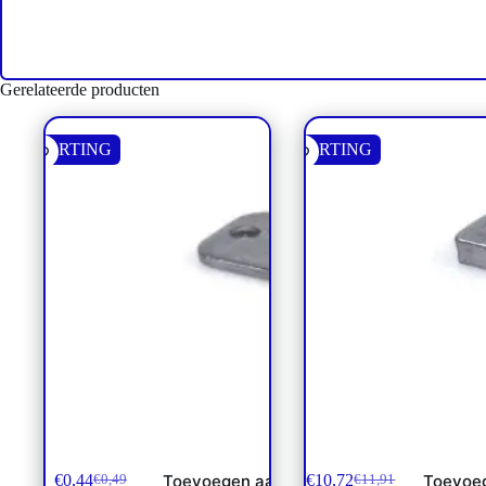
Gerelateerde producten
KORTING
KORTING
Bovenplaat enkel pijpklem gr1
Bovenplaat Groep 5 z
enkel hoh122
€
0,44
€
10,72
Toevoegen aan
Toevoe
€
0,49
€
11,91