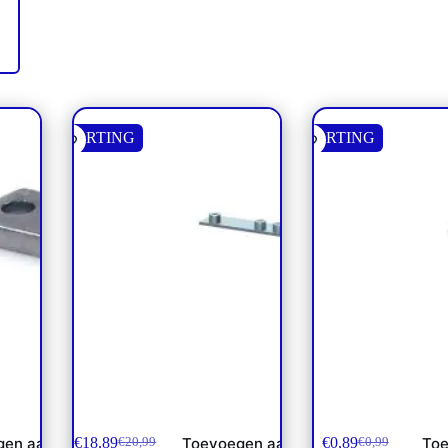
KORTING
KORTING
waar
Bevestigingsstrip Groep 2, 10 x
Bovenplaat Groep
enkel
€
18,89
€
0,89
gen aan
Toevoegen aan
Toe
€
20,99
€
0,99