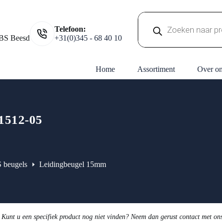
Producten
Telefoon:
zoeken
BS Beesd
+31(0)345 - 68 40 10
Home
Assortiment
Over o
512-05
 beugels
Leidingbeugel 15mm
 Kunt u een specifiek product nog niet vinden? Neem dan gerust contact met on