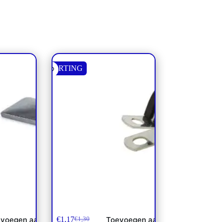
KORTING
 5 dubbel
Leidingbeugel 14mm
€
1,17
voegen aan
Toevoegen aan
€
1,30