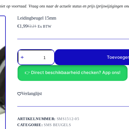
niet op voorraad. Vraag ons naar de actuele status en prijs (prijswijzigingen o
Leidingbeugel 15mm
€
1,99
€
2,21
Ex BTW
Oorspronkelijke
Huidige
prijs
prijs
was:
is:
€2,21.
€1,99.
Leidingbeugel
15mm
Toevoegen
aantal
👉 Direct beschikbaarheid checken? App ons!
Verlanglijst
ARTIKELNUMMER:
SMS1512-05
CATEGORIE:
SMS BEUGELS