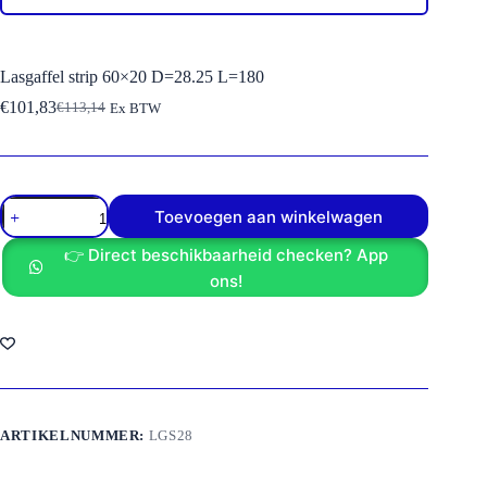
Lasgaffel strip 60×20 D=28.25 L=180
€
101,83
€
113,14
Ex BTW
Oorspronkelijke
Huidige
prijs
prijs
was:
is:
€113,14.
€101,83.
Lasgaffel
Toevoegen aan winkelwagen
strip
60x20
👉 Direct beschikbaarheid checken? App
D=28.25
L=180
ons!
aantal
ARTIKELNUMMER:
LGS28