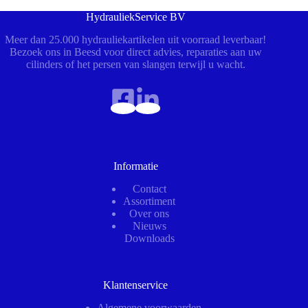
HydrauliekService BV
Meer dan 25.000 hydrauliekartikelen uit voorraad leverbaar!
Bezoek ons in Beesd voor direct advies, reparaties aan uw
cilinders of het persen van slangen terwijl u wacht.
Informatie
Contact
Assortiment
Over ons
Nieuws
Downloads
Klantenservice
Algemene voorwaarden