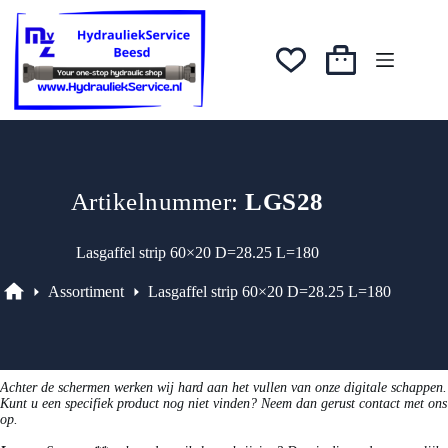
Ga
was:
is:
naar
€113,14.
€101,83.
de
inhoud
Winkelwagen
Artikelnummer:
LGS28
Lasgaffel strip 60×20 D=28.25 L=180
Assortiment
Lasgaffel strip 60×20 D=28.25 L=180
Assortiment
Achter de schermen werken wij hard aan het vullen van onze digitale schappen.
Kunt u een specifiek product nog niet vinden? Neem dan gerust contact met ons
op.