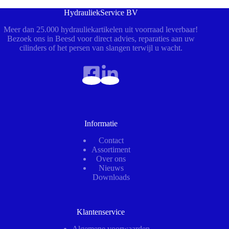
HydrauliekService BV
Meer dan 25.000 hydrauliekartikelen uit voorraad leverbaar!
Bezoek ons in Beesd voor direct advies, reparaties aan uw
cilinders of het persen van slangen terwijl u wacht.
Informatie
Contact
Assortiment
Over ons
Nieuws
Downloads
Klantenservice
Algemene voorwaarden