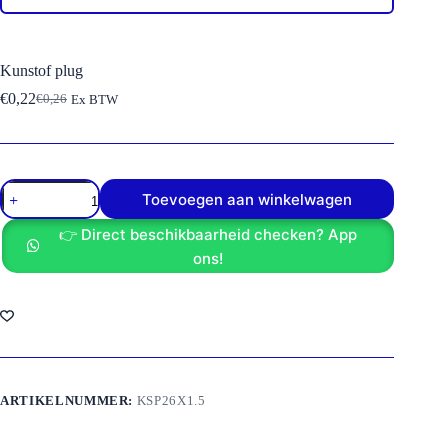
Kunstof plug
€
0,22
€
0,26
Ex BTW
Oorspronkelijke
Huidige
prijs
prijs
was:
is:
€0,26.
€0,22.
Kunstof
Toevoegen aan winkelwagen
plug
aantal
👉 Direct beschikbaarheid checken? App
ons!
ARTIKELNUMMER:
KSP26X1.5