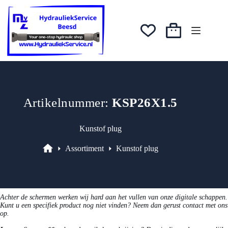
prijs
prijs
Ga
was:
is:
naar
€0,26.
€0,22.
de
inhoud
Winkelwagen
Artikelnummer:
KSP26X1.5
Kunstof plug
Assortiment
Kunstof plug
Assortiment
Achter de schermen werken wij hard aan het vullen van onze digitale schappen.
Kunt u een specifiek product nog niet vinden? Neem dan gerust contact met ons
op.