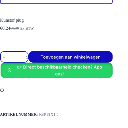
Kunstof plug
€
0,24
€
0,28
Ex BTW
Oorspronkelijke
Huidige
prijs
prijs
was:
is:
€0,28.
€0,24.
Kunstof
Toevoegen aan winkelwagen
plug
aantal
👉 Direct beschikbaarheid checken? App
ons!
ARTIKELNUMMER:
KSP18X1.5