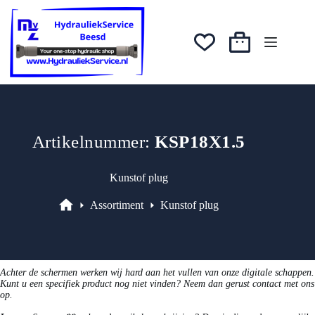
prijs
prijs
Ga
was:
is:
naar
€0,28.
€0,24.
de
inhoud
Winkelwagen
Artikelnummer:
KSP18X1.5
Kunstof plug
Assortiment
Kunstof plug
Assortiment
Achter de schermen werken wij hard aan het vullen van onze digitale schappen.
Kunt u een specifiek product nog niet vinden? Neem dan gerust contact met ons
op.