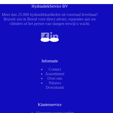
HydrauliekService BV
Meer dan 25.000 hydrauliekartikelen uit voorraad leverbaar!
Bezoek ons in Beesd voor direct advies, reparaties aan uw
cilinders of het persen van slangen terwijl u wacht.
Informatie
Contact
Assortiment
Over ons
Nieuws
Downloads
Klantenservice
Algemene voorwaarden