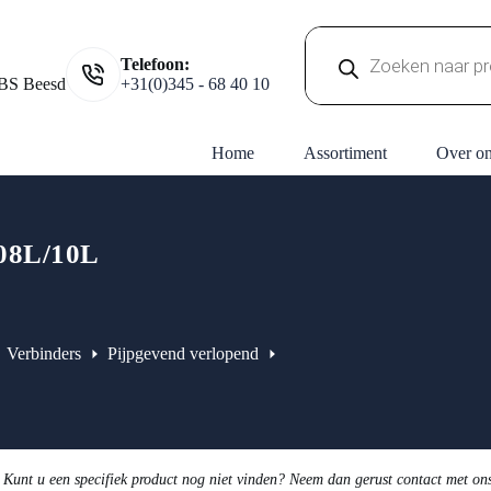
Producten
Telefoon:
zoeken
BS Beesd
+31(0)345 - 68 40 10
Home
Assortiment
Over o
8L/10L
Verbinders
Pijpgevend verlopend
 Kunt u een specifiek product nog niet vinden? Neem dan gerust contact met on