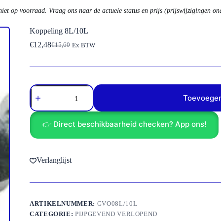
niet op voorraad. Vraag ons naar de actuele status en prijs (prijswijzigingen o
Koppeling 8L/10L
€
12,48
€
15,60
Ex BTW
Oorspronkelijke
Huidige
prijs
prijs
was:
is:
€15,60.
€12,48.
Koppeling
8L/10L
Toevoegen
aantal
👉 Direct beschikbaarheid checken? App ons!
Verlanglijst
ARTIKELNUMMER:
GVO08L/10L
CATEGORIE:
PIJPGEVEND VERLOPEND