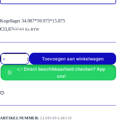
Kegellager 34.987*59.975*15.875
€
33,87
€
37,63
Ex BTW
Oorspronkelijke
Huidige
prijs
prijs
was:
is:
€37,63.
€33,87.
Kegellager
Toevoegen aan winkelwagen
34.987*59.975*15.875
aantal
👉 Direct beschikbaarheid checken? App
ons!
ARTIKELNUMMER:
LL68149-L68110