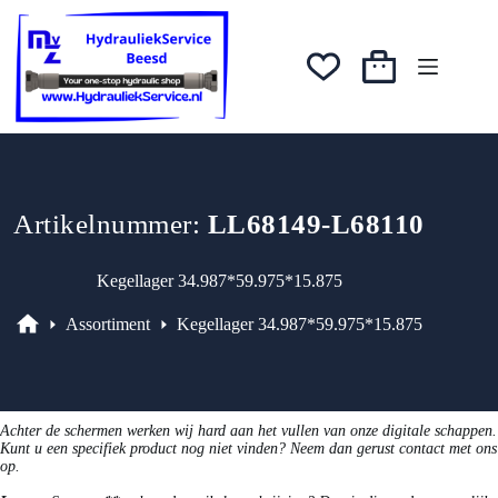
Ga
was:
is:
naar
€37,63.
€33,87.
de
inhoud
Winkelwagen
Artikelnummer:
LL68149-L68110
Kegellager 34.987*59.975*15.875
Assortiment
Kegellager 34.987*59.975*15.875
Assortiment
Achter de schermen werken wij hard aan het vullen van onze digitale schappen.
Kunt u een specifiek product nog niet vinden? Neem dan gerust contact met ons
op.