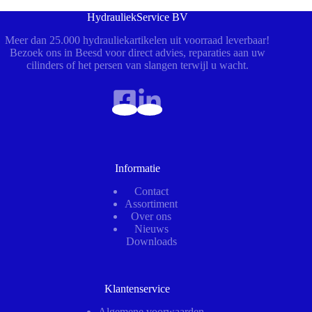
HydrauliekService BV
Meer dan 25.000 hydrauliekartikelen uit voorraad leverbaar!
Bezoek ons in Beesd voor direct advies, reparaties aan uw
cilinders of het persen van slangen terwijl u wacht.
Informatie
Contact
Assortiment
Over ons
Nieuws
Downloads
Klantenservice
Algemene voorwaarden