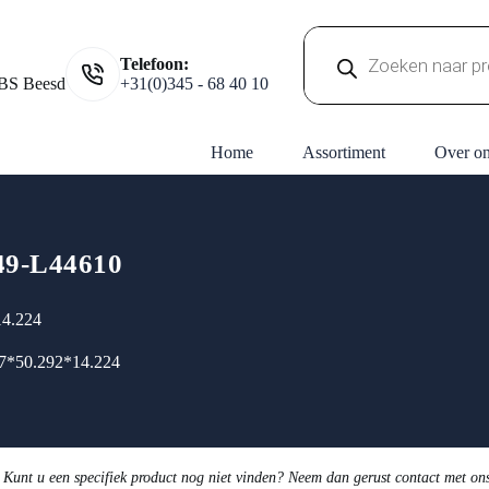
Producten
Telefoon:
zoeken
BS Beesd
+31(0)345 - 68 40 10
Home
Assortiment
Over o
49-L44610
14.224
87*50.292*14.224
 Kunt u een specifiek product nog niet vinden? Neem dan gerust contact met on