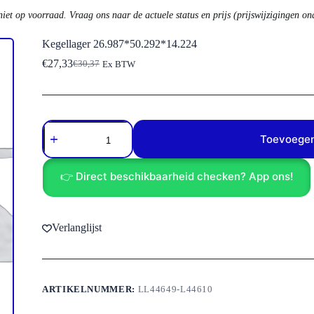
niet op voorraad. Vraag ons naar de actuele status en prijs (prijswijzigingen o
Kegellager 26.987*50.292*14.224
€
27,33
€
30,37
Ex BTW
Oorspronkelijke
Huidige
prijs
prijs
was:
is:
€30,37.
€27,33.
Kegellager
26.987*50.292*14.224
Toevoegen
aantal
👉 Direct beschikbaarheid checken? App ons!
Verlanglijst
ARTIKELNUMMER:
LL44649-L44610