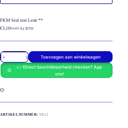
FKM Seal non Leak **
€
3,10
€
3,65
Ex BTW
Oorspronkelijke
Huidige
prijs
prijs
was:
is:
€3,65.
€3,10.
FKM
Toevoegen aan winkelwagen
Seal
non
👉 Direct beschikbaarheid checken? App
Leak
**
ons!
aantal
ARTIKELNUMMER:
VA22