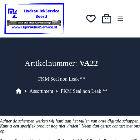
prijs
prijs
Ga
was:
is:
naar
€3,65.
€3,10.
de
inhoud
Winkelwagen
Artikelnummer:
VA22
FKM Seal non Leak **
Assortiment
FKM Seal non Leak **
Assortiment
Achter de schermen werken wij hard aan het vullen van onze digitale schappen.
Kunt u een specifiek product nog niet vinden? Neem dan gerust contact met ons
op.