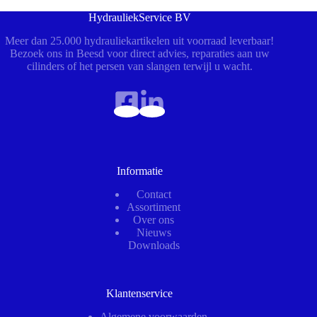
HydrauliekService BV
Meer dan 25.000 hydrauliekartikelen uit voorraad leverbaar!
Bezoek ons in Beesd voor direct advies, reparaties aan uw
cilinders of het persen van slangen terwijl u wacht.
Informatie
Contact
Assortiment
Over ons
Nieuws
Downloads
Klantenservice
Algemene voorwaarden