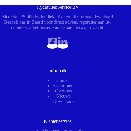
HydrauliekService BV
Meer dan 25.000 hydrauliekartikelen uit voorraad leverbaar!
Bezoek ons in Beesd voor direct advies, reparaties aan uw
cilinders of het persen van slangen terwijl u wacht.
Informatie
Contact
Assortiment
Over ons
Nieuws
Downloads
Klantenservice
Algemene voorwaarden