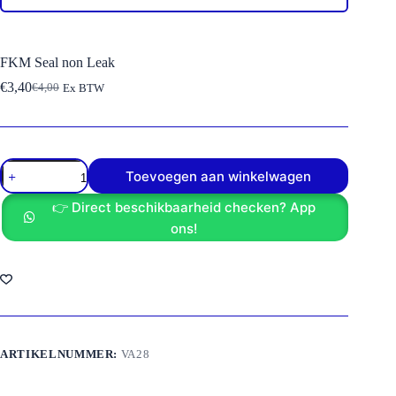
FKM Seal non Leak
€
3,40
€
4,00
Ex BTW
Oorspronkelijke
Huidige
prijs
prijs
was:
is:
€4,00.
€3,40.
FKM
Toevoegen aan winkelwagen
Seal
non
👉 Direct beschikbaarheid checken? App
Leak
aantal
ons!
ARTIKELNUMMER:
VA28