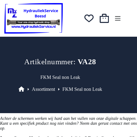
prijs
prijs
Ga
was:
is:
naar
€4,00.
€3,40.
de
inhoud
Winkelwagen
Artikelnummer:
VA28
FKM Seal non Leak
Assortiment
FKM Seal non Leak
Assortiment
Achter de schermen werken wij hard aan het vullen van onze digitale schappen.
Kunt u een specifiek product nog niet vinden? Neem dan gerust contact met ons
op.