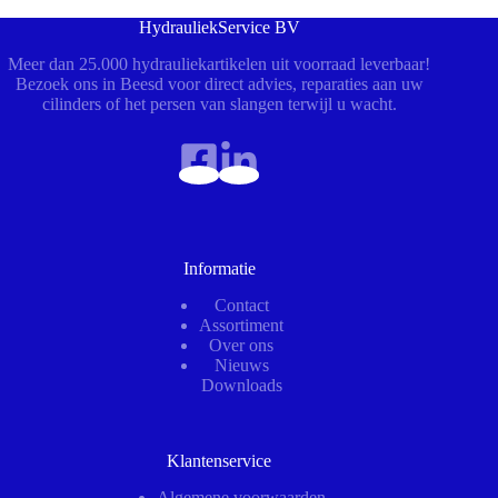
HydrauliekService BV
Meer dan 25.000 hydrauliekartikelen uit voorraad leverbaar!
Bezoek ons in Beesd voor direct advies, reparaties aan uw
cilinders of het persen van slangen terwijl u wacht.
Informatie
Contact
Assortiment
Over ons
Nieuws
Downloads
Klantenservice
Algemene voorwaarden