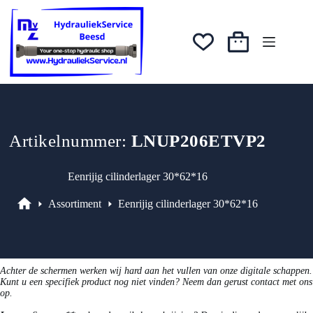
Ga
was:
is:
naar
€71,98.
€64,78.
de
inhoud
Winkelwagen
Artikelnummer:
LNUP206ETVP2
Eenrijig cilinderlager 30*62*16
Assortiment
Eenrijig cilinderlager 30*62*16
Assortiment
Achter de schermen werken wij hard aan het vullen van onze digitale schappen.
Kunt u een specifiek product nog niet vinden? Neem dan gerust contact met ons
op.