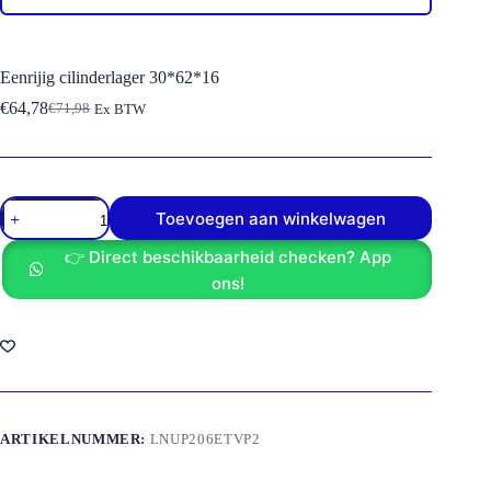
Eenrijig cilinderlager 30*62*16
€
64,78
€
71,98
Ex BTW
Oorspronkelijke
Huidige
prijs
prijs
was:
is:
€71,98.
€64,78.
Eenrijig
Toevoegen aan winkelwagen
cilinderlager
30*62*16
👉 Direct beschikbaarheid checken? App
aantal
ons!
ARTIKELNUMMER:
LNUP206ETVP2