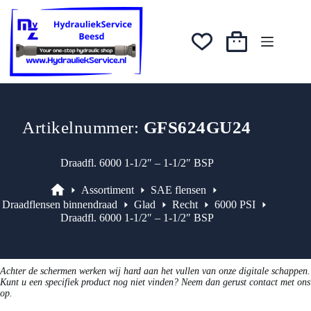
Ga
was:
is:
naar
€61,22.
€52,04.
de
inhoud
Winkelwagen
Artikelnummer:
GFS624GU24
Draadfl. 6000 1-1/2″ – 1-1/2″ BSP
Assortiment
SAE flensen
Assortiment
Draadflensen binnendraad
Glad
Recht
6000 PSI
Draadfl. 6000 1-1/2″ – 1-1/2″ BSP
Achter de schermen werken wij hard aan het vullen van onze digitale schappen.
Kunt u een specifiek product nog niet vinden? Neem dan gerust contact met ons
op.