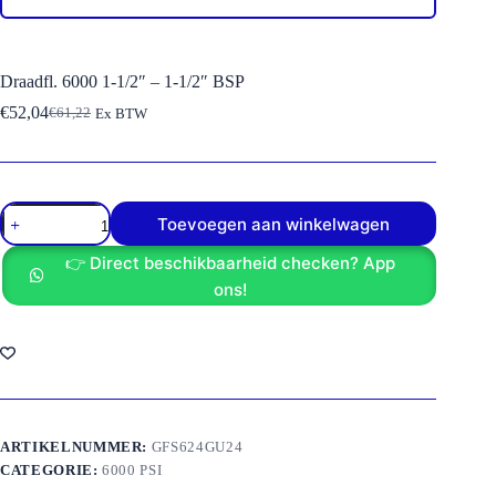
Draadfl. 6000 1-1/2″ – 1-1/2″ BSP
€
52,04
€
61,22
Ex BTW
Oorspronkelijke
Huidige
prijs
prijs
was:
is:
€61,22.
€52,04.
Draadfl.
Toevoegen aan winkelwagen
6000
1-
👉 Direct beschikbaarheid checken? App
1/2"
-
ons!
1-
1/2"
BSP
aantal
ARTIKELNUMMER:
GFS624GU24
CATEGORIE:
6000 PSI