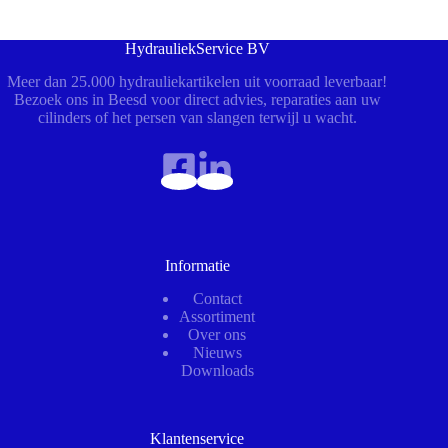
HydrauliekService BV
Meer dan 25.000 hydrauliekartikelen uit voorraad leverbaar!
Bezoek ons in Beesd voor direct advies, reparaties aan uw
cilinders of het persen van slangen terwijl u wacht.
Informatie
Contact
Assortiment
Over ons
Nieuws
Downloads
Klantenservice