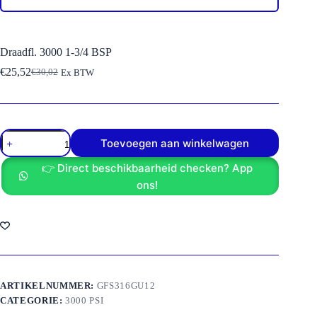
Draadfl. 3000 1-3/4 BSP
€
25,52
€
30,02
Ex BTW
Oorspronkelijke
Huidige
prijs
prijs
was:
is:
€30,02.
€25,52.
Draadfl.
Toevoegen aan winkelwagen
3000
1-
👉 Direct beschikbaarheid checken? App
3/4
BSP
ons!
aantal
ARTIKELNUMMER:
GFS316GU12
CATEGORIE:
3000 PSI