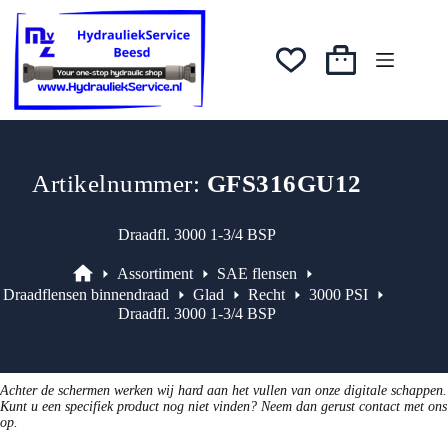
Ga
was:
is:
naar
€30,02.
€25,52.
de
inhoud
Winkelwagen
Artikelnummer:
GFS316GU12
Draadfl. 3000 1-3/4 BSP
Assortiment
SAE flensen
Assortiment
Draadflensen binnendraad
Glad
Recht
3000 PSI
Draadfl. 3000 1-3/4 BSP
Achter de schermen werken wij hard aan het vullen van onze digitale schappen.
Kunt u een specifiek product nog niet vinden? Neem dan gerust contact met ons
op.