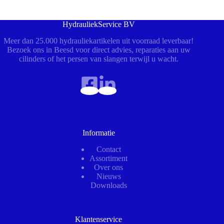
HydrauliekService BV
Meer dan 25.000 hydrauliekartikelen uit voorraad leverbaar!
Bezoek ons in Beesd voor direct advies, reparaties aan uw
cilinders of het persen van slangen terwijl u wacht.
Informatie
Contact
Assortiment
Over ons
Nieuws
Downloads
Klantenservice