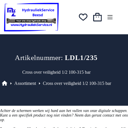
Ga
was:
is:
naar
€103,28.
€92,95.
de
inhoud
Winkelwagen
Artikelnummer:
LDL1/235
Cross over veiligheid 1/2 100-315 bar
Assortiment
Cross over veiligheid 1/2 100-315 bar
Assortiment
Achter de schermen werken wij hard aan het vullen van onze digitale schappen.
Kunt u een specifiek product nog niet vinden? Neem dan gerust contact met ons
op.