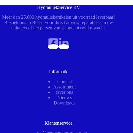
HydrauliekService BV
Meer dan 25.000 hydrauliekartikelen uit voorraad leverbaar!
Bezoek ons in Beesd voor direct advies, reparaties aan uw
cilinders of het persen van slangen terwijl u wacht.
Informatie
Contact
Assortiment
Over ons
Nieuws
Downloads
Klantenservice
Algemene voorwaarden