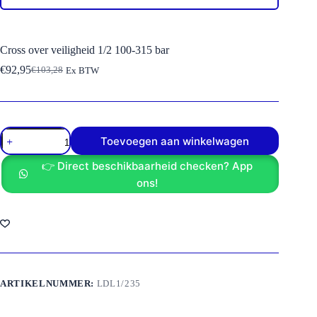
Cross over veiligheid 1/2 100-315 bar
€
92,95
€
103,28
Ex BTW
Oorspronkelijke
Huidige
prijs
prijs
was:
is:
€103,28.
€92,95.
Cross
Toevoegen aan winkelwagen
over
veiligheid
👉 Direct beschikbaarheid checken? App
1/2
100-
ons!
315
bar
aantal
ARTIKELNUMMER:
LDL1/235