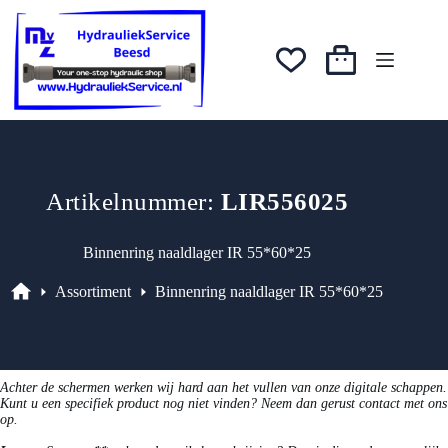
Ga
was:
is:
naar
€28,40.
€25,56.
de
inhoud
Winkelwagen
Artikelnummer:
LIR556025
Binnenring naaldlager IR 55*60*25
Assortiment
Binnenring naaldlager IR 55*60*25
Assortiment
Achter de schermen werken wij hard aan het vullen van onze digitale schappen.
Kunt u een specifiek product nog niet vinden? Neem dan gerust contact met ons
op.