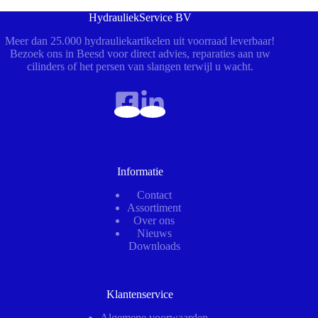
HydrauliekService BV
Meer dan 25.000 hydrauliekartikelen uit voorraad leverbaar!
Bezoek ons in Beesd voor direct advies, reparaties aan uw
cilinders of het persen van slangen terwijl u wacht.
Informatie
Contact
Assortiment
Over ons
Nieuws
Downloads
Klantenservice
Algemene voorwaarden