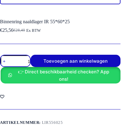
Binnenring naaldlager IR 55*60*25
€
25,56
€
28,40
Ex BTW
Oorspronkelijke
Huidige
prijs
prijs
was:
is:
€28,40.
€25,56.
Binnenring
Toevoegen aan winkelwagen
naaldlager
IR
👉 Direct beschikbaarheid checken? App
55*60*25
aantal
ons!
ARTIKELNUMMER:
LIR556025