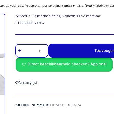
niet op voorraad. Vraag ons naar de actuele status en prijs (prijswijzigingen o
Autec/HS Afstandbediening 8 functie’sTbv kantelaar
€
1.682,00
Ex BTW
Autec/HS
Afstandbediening
Toevoegen
8
functie'sTbv
kantelaar
👉 Direct beschikbaarheid checken? App ons!
aantal
Verlanglijst
ARTIKELNUMMER:
LK NEO 8 DCRM24