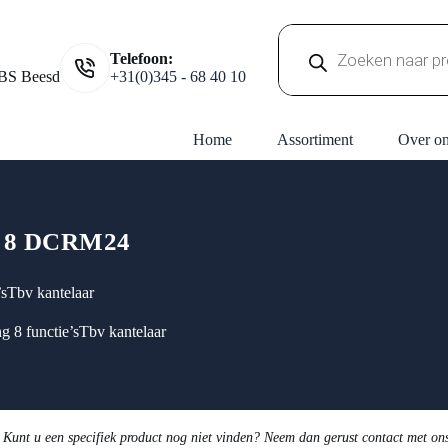
Producten
Telefoon:
zoeken
BS Beesd
+31(0)345 - 68 40 10
Home
Assortiment
Over o
 8 DCRM24
’sTbv kantelaar
 8 functie’sTbv kantelaar
 Kunt u een specifiek product nog niet vinden? Neem dan gerust contact met on