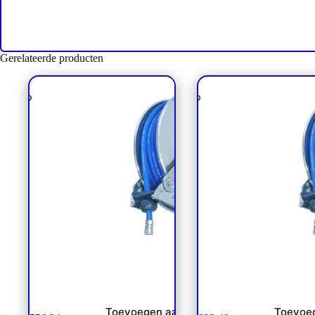
Gerelateerde producten
Haspelautomaat grijs gelakt max
Haspelautomaat grijs gela
13mtr. 3/4″ – 100 bar
35mtr. 1/2″ – 200 ba
Toevoegen aan
Toevoe