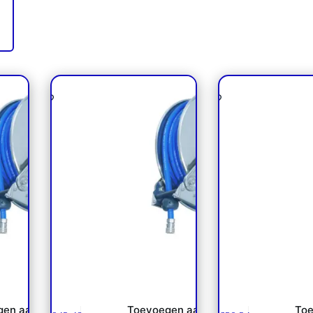
kt max
Haspelautomaat RVS max
EW plunjercil
r
20mtr. 1/2″200 bar
vangrailmaaier NPm
gen aan
Toevoegen aan
Toe