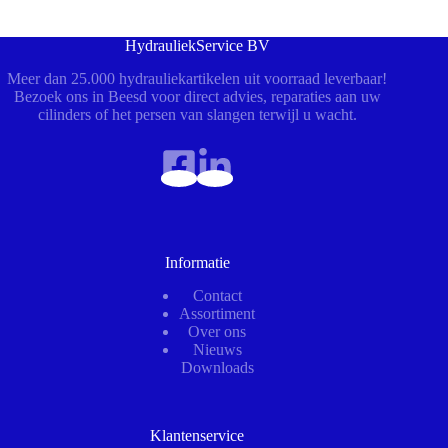
HydrauliekService BV
Meer dan 25.000 hydrauliekartikelen uit voorraad leverbaar!
Bezoek ons in Beesd voor direct advies, reparaties aan uw
cilinders of het persen van slangen terwijl u wacht.
Informatie
Contact
Assortiment
Over ons
Nieuws
Downloads
Klantenservice