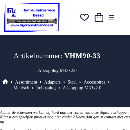
Ga
was:
is:
naar
€11,21.
€9,53.
de
inhoud
Winkelwagen
Artikelnummer:
VHM90-33
Afstopplug M33x2.0
Assortiment
Adapters
Staal
Accessoires
Assortiment
Metrisch
Imbusplug
Afstopplug M33x2.0
Achter de schermen werken wij hard aan het vullen van onze digitale schappen.
Kunt u een specifiek product nog niet vinden? Neem dan gerust contact met ons
op.