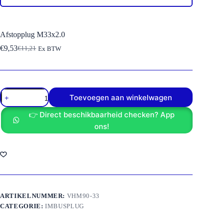
Afstopplug M33x2.0
€
9,53
€
11,21
Ex BTW
Oorspronkelijke
Huidige
prijs
prijs
was:
is:
€11,21.
€9,53.
Afstopplug
Toevoegen aan winkelwagen
M33x2.0
aantal
👉 Direct beschikbaarheid checken? App
ons!
ARTIKELNUMMER:
VHM90-33
CATEGORIE:
IMBUSPLUG