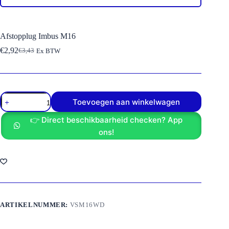
Afstopplug Imbus M16
€
2,92
€
3,43
Ex BTW
Oorspronkelijke
Huidige
prijs
prijs
was:
is:
€3,43.
€2,92.
Afstopplug
Toevoegen aan winkelwagen
Imbus
M16
👉 Direct beschikbaarheid checken? App
aantal
ons!
ARTIKELNUMMER:
VSM16WD