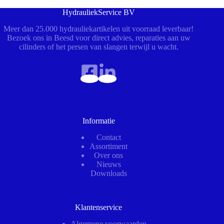
HydrauliekService BV
Meer dan 25.000 hydrauliekartikelen uit voorraad leverbaar!
Bezoek ons in Beesd voor direct advies, reparaties aan uw
cilinders of het persen van slangen terwijl u wacht.
Informatie
Contact
Assortiment
Over ons
Nieuws
Downloads
Klantenservice
Algemene voorwaarden