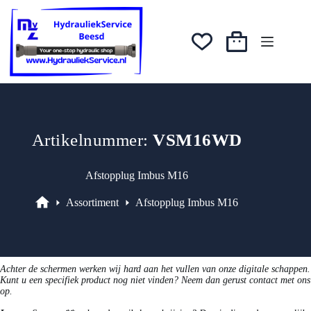
prijs
prijs
Ga
was:
is:
naar
€3,43.
€2,92.
de
inhoud
Winkelwagen
Artikelnummer:
VSM16WD
Afstopplug Imbus M16
Assortiment
Afstopplug Imbus M16
Assortiment
Achter de schermen werken wij hard aan het vullen van onze digitale schappen.
Kunt u een specifiek product nog niet vinden? Neem dan gerust contact met ons
op.