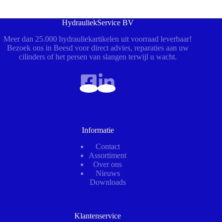
HydrauliekService BV
Meer dan 25.000 hydrauliekartikelen uit voorraad leverbaar!
Bezoek ons in Beesd voor direct advies, reparaties aan uw
cilinders of het persen van slangen terwijl u wacht.
Informatie
Contact
Assortiment
Over ons
Nieuws
Downloads
Klantenservice