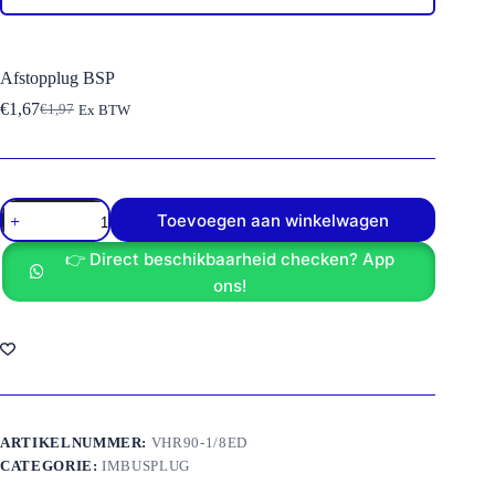
Afstopplug BSP
€
1,67
€
1,97
Ex BTW
Oorspronkelijke
Huidige
prijs
prijs
was:
is:
€1,97.
€1,67.
Afstopplug
Toevoegen aan winkelwagen
BSP
aantal
👉 Direct beschikbaarheid checken? App
ons!
ARTIKELNUMMER:
VHR90-1/8ED
CATEGORIE:
IMBUSPLUG