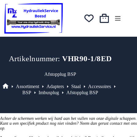
Ga
was:
is:
naar
€1,97.
€1,67.
de
inhoud
Winkelwagen
Artikelnummer:
VHR90-1/8ED
Afstopplug BSP
Assortiment
Adapters
Staal
Accessoires
Assortiment
BSP
Imbusplug
Afstopplug BSP
Achter de schermen werken wij hard aan het vullen van onze digitale schappen.
Kunt u een specifiek product nog niet vinden? Neem dan gerust contact met ons
op.