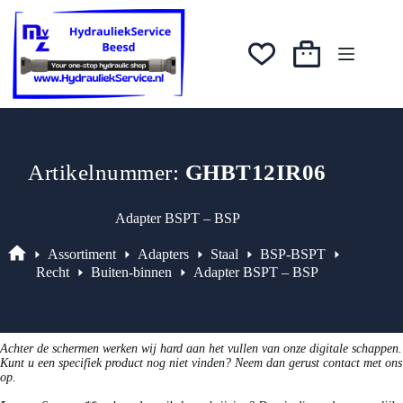
Ga
was:
is:
naar
€4,80.
€4,08.
de
inhoud
Winkelwagen
Artikelnummer:
GHBT12IR06
Adapter BSPT – BSP
Assortiment
Adapters
Staal
BSP-BSPT
Assortiment
Recht
Buiten-binnen
Adapter BSPT – BSP
Achter de schermen werken wij hard aan het vullen van onze digitale schappen.
Kunt u een specifiek product nog niet vinden? Neem dan gerust contact met ons
op.