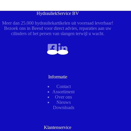
HydrauliekService BV
Meer dan 25.000 hydrauliekartikelen uit voorraad leverbaar!
Bezoek ons in Beesd voor direct advies, reparaties aan uw
cilinders of het persen van slangen terwijl u wacht.
Informatie
Contact
Assortiment
Over ons
Nieuws
Downloads
Klantenservice