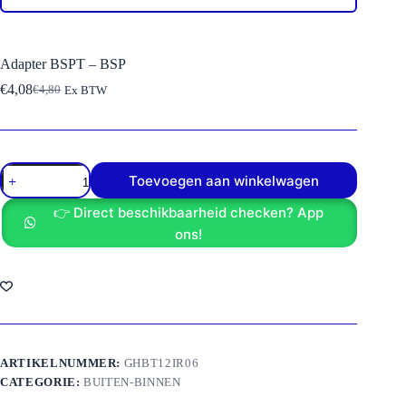
Adapter BSPT – BSP
€
4,08
€
4,80
Ex BTW
Oorspronkelijke
Huidige
prijs
prijs
was:
is:
€4,80.
€4,08.
Adapter
Toevoegen aan winkelwagen
BSPT
-
👉 Direct beschikbaarheid checken? App
BSP
aantal
ons!
ARTIKELNUMMER:
GHBT12IR06
CATEGORIE:
BUITEN-BINNEN