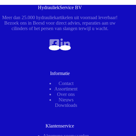
HydrauliekService BV
Meer dan 25.000 hydrauliekartikelen uit voorraad leverbaar!
Bezoek ons in Beesd voor direct advies, reparaties aan uw
cilinders of het persen van slangen terwijl u wacht.
Informatie
Contact
Assortiment
Over ons
Nieuws
Downloads
Klantenservice
Algemene voorwaarden