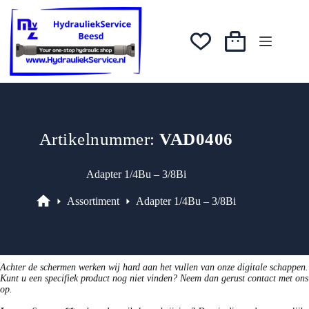
prijs
prijs
Ga
was:
is:
naar
€4,23.
€3,60.
de
inhoud
Winkelwagen
Artikelnummer:
VAD0406
Adapter 1/4Bu – 3/8Bi
Assortiment
Adapter 1/4Bu – 3/8Bi
Assortiment
Achter de schermen werken wij hard aan het vullen van onze digitale schappen.
Kunt u een specifiek product nog niet vinden? Neem dan gerust contact met ons
op.