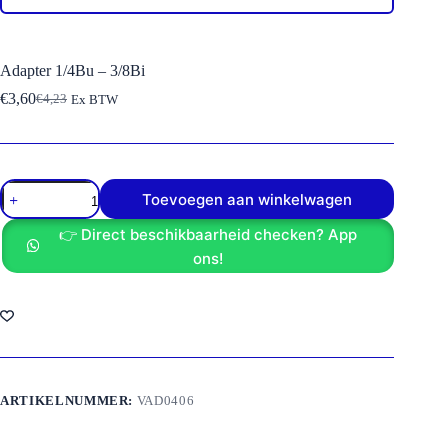
Adapter 1/4Bu – 3/8Bi
€
3,60
€
4,23
Ex BTW
Oorspronkelijke
Huidige
prijs
prijs
was:
is:
€4,23.
€3,60.
Adapter
Toevoegen aan winkelwagen
1/4Bu
-
👉 Direct beschikbaarheid checken? App
3/8Bi
aantal
ons!
ARTIKELNUMMER:
VAD0406