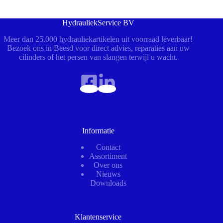
HydrauliekService BV
Meer dan 25.000 hydrauliekartikelen uit voorraad leverbaar!
Bezoek ons in Beesd voor direct advies, reparaties aan uw
cilinders of het persen van slangen terwijl u wacht.
Informatie
Contact
Assortiment
Over ons
Nieuws
Downloads
Klantenservice