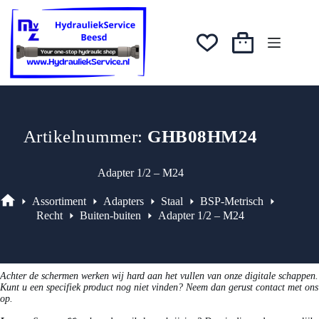
Ga
was:
is:
naar
€9,08.
€7,72.
de
inhoud
Winkelwagen
Artikelnummer:
GHB08HM24
Adapter 1/2 – M24
Assortiment
Adapters
Staal
BSP-Metrisch
Assortiment
Recht
Buiten-buiten
Adapter 1/2 – M24
Achter de schermen werken wij hard aan het vullen van onze digitale schappen.
Kunt u een specifiek product nog niet vinden? Neem dan gerust contact met ons
op.