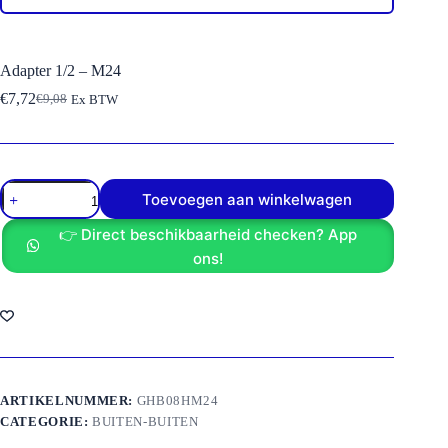
Adapter 1/2 – M24
€
7,72
€
9,08
Ex BTW
Oorspronkelijke
Huidige
prijs
prijs
was:
is:
€9,08.
€7,72.
Adapter
Toevoegen aan winkelwagen
1/2
-
👉 Direct beschikbaarheid checken? App
M24
aantal
ons!
ARTIKELNUMMER:
GHB08HM24
CATEGORIE:
BUITEN-BUITEN