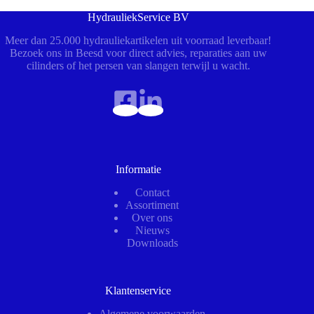
HydrauliekService BV
Meer dan 25.000 hydrauliekartikelen uit voorraad leverbaar!
Bezoek ons in Beesd voor direct advies, reparaties aan uw
cilinders of het persen van slangen terwijl u wacht.
Informatie
Contact
Assortiment
Over ons
Nieuws
Downloads
Klantenservice
Algemene voorwaarden