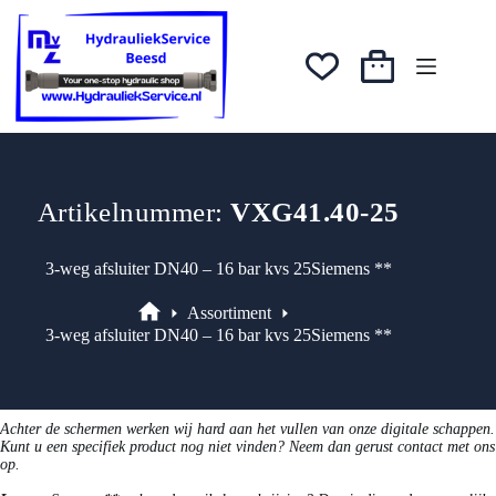
Ga
was:
is:
naar
€665,72.
€599,15.
de
inhoud
Winkelwagen
Artikelnummer:
VXG41.40-25
3-weg afsluiter DN40 – 16 bar kvs 25Siemens **
Assortiment
Assortiment
3-weg afsluiter DN40 – 16 bar kvs 25Siemens **
Achter de schermen werken wij hard aan het vullen van onze digitale schappen.
Kunt u een specifiek product nog niet vinden? Neem dan gerust contact met ons
op.