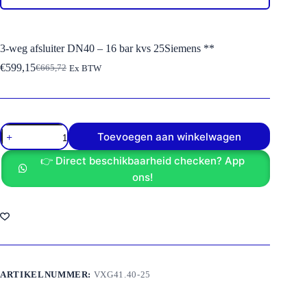
3-weg afsluiter DN40 – 16 bar kvs 25Siemens **
€
599,15
€
665,72
Ex BTW
Oorspronkelijke
Huidige
prijs
prijs
was:
is:
€665,72.
€599,15.
3-
Toevoegen aan winkelwagen
weg
afsluiter
👉 Direct beschikbaarheid checken? App
DN40
-
ons!
16
bar
kvs
25Siemens
**
aantal
ARTIKELNUMMER:
VXG41.40-25