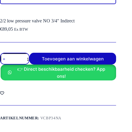
2/2 low pressure valve NO 3/4″ Indirect
€
89,05
Ex BTW
2/2
Toevoegen aan winkelwagen
low
pressure
👉 Direct beschikbaarheid checken? App
valve
NO
ons!
3/4"
Indirect
aantal
ARTIKELNUMMER:
VCBP34NA