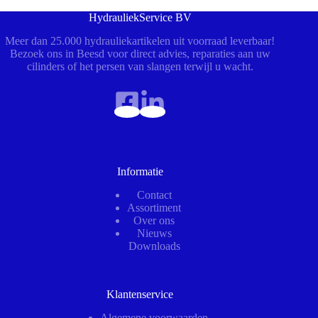
HydrauliekService BV
Meer dan 25.000 hydrauliekartikelen uit voorraad leverbaar!
Bezoek ons in Beesd voor direct advies, reparaties aan uw
cilinders of het persen van slangen terwijl u wacht.
Informatie
Contact
Assortiment
Over ons
Nieuws
Downloads
Klantenservice
Algemene voorwaarden