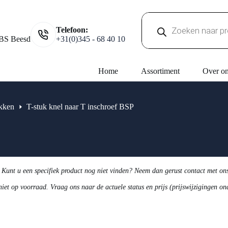
Producten
Telefoon:
zoeken
BS Beesd
+31(0)345 - 68 40 10
Home
Assortiment
Over o
kken
T-stuk knel naar T inschroef BSP
 Kunt u een specifiek product nog niet vinden? Neem dan gerust contact met on
niet op voorraad. Vraag ons naar de actuele status en prijs (prijswijzigingen o