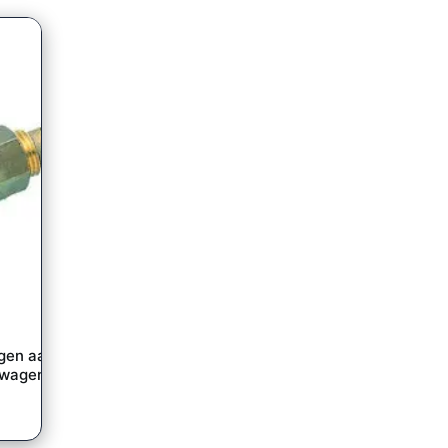
ing
gen aan
lwagen