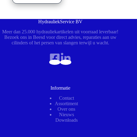
HydrauliekService BV
Meer dan 25.000 hydrauliekartikelen uit voorraad leverbaar!
Bezoek ons in Beesd voor direct advies, reparaties aan uw
cilinders of het persen van slangen terwijl u wacht.
Informatie
Contact
Assortiment
Over ons
Nieuws
Downloads