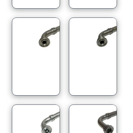
60° graden
67.5° graden