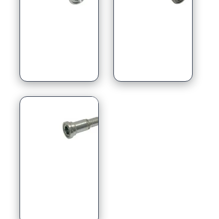
90° graden
Longdrop
Recht