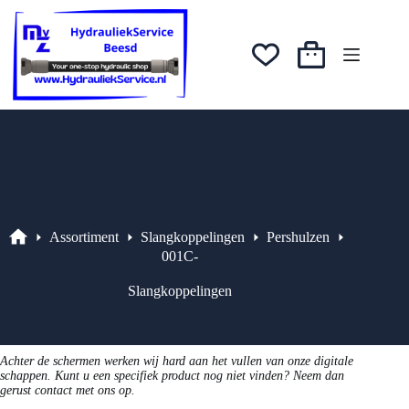
Ga
naar
de
inhoud
Winkelwagen
Assortiment
Slangkoppelingen
Pershulzen
Assortiment
001C-
Slangkoppelingen
Achter de schermen werken wij hard aan het vullen van onze digitale
schappen. Kunt u een specifiek product nog niet vinden? Neem dan
gerust contact met ons op.