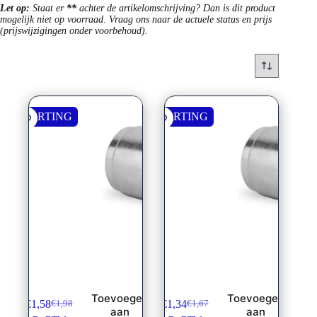
Let op:
Staat er
**
achter de artikelomschrijving? Dan is dit product
mogelijk niet op voorraad. Vraag ons naar de actuele status en prijs
(prijswijzigingen onder voorbehoud).
KORTING
KORTING
Pershuls non skive
Pershuls non skive
1SC/2SC/1SN **
1SC/2SC/1SN
Toevoegen
Toevoegen
€
1,58
€
1,34
€
1,98
€
1,67
Oorspronkelijke
Huidige
Oorspronkelijke
Huidige
aan
aan