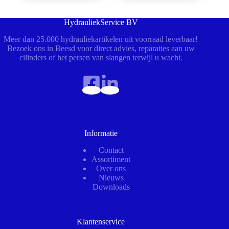
HydrauliekService BV
Meer dan 25.000 hydrauliekartikelen uit voorraad leverbaar!
Bezoek ons in Beesd voor direct advies, reparaties aan uw
cilinders of het persen van slangen terwijl u wacht.
Informatie
Contact
Assortiment
Over ons
Nieuws
Downloads
Klantenservice