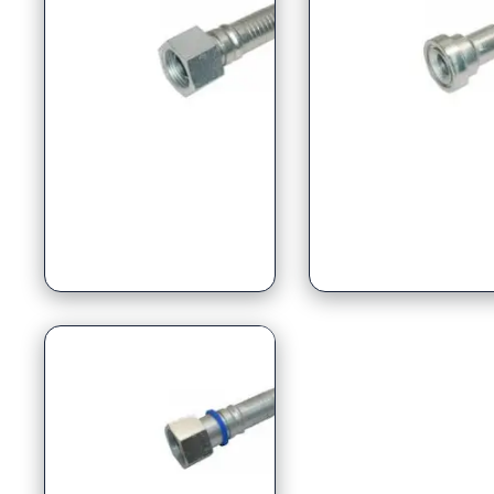
BSP (gasdraad)
Flensen