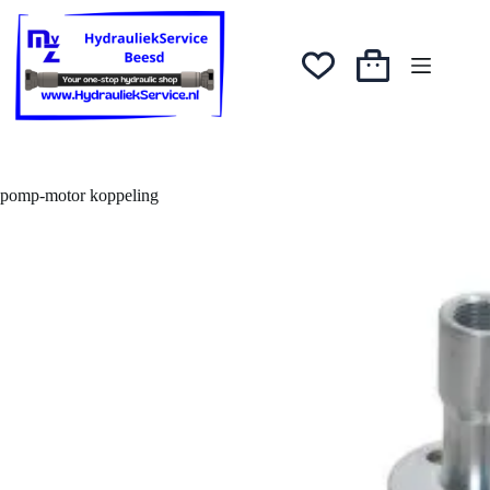
Ga
naar
de
inhoud
Winkelwagen
pomp-motor koppeling