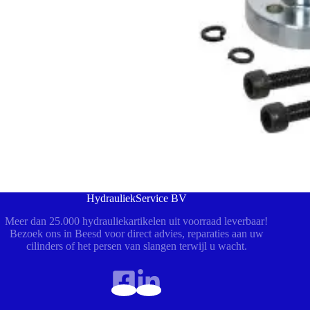
HydrauliekService BV
Meer dan 25.000 hydrauliekartikelen uit voorraad leverbaar!
Bezoek ons in Beesd voor direct advies, reparaties aan uw
cilinders of het persen van slangen terwijl u wacht.