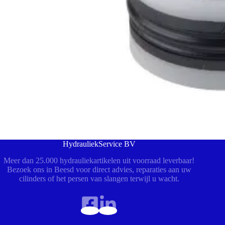
HydrauliekService BV
Meer dan 25.000 hydrauliekartikelen uit voorraad leverbaar!
Bezoek ons in Beesd voor direct advies, reparaties aan uw
cilinders of het persen van slangen terwijl u wacht.