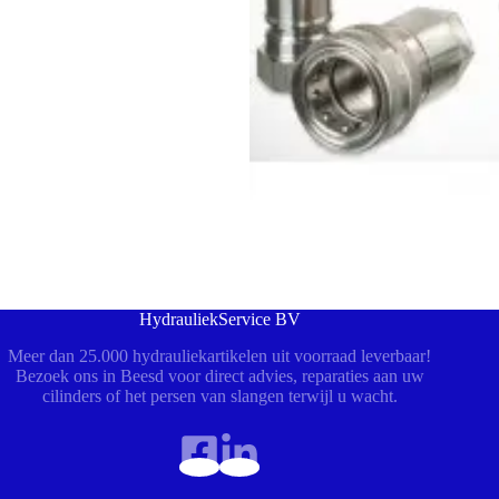
HydrauliekService BV
Meer dan 25.000 hydrauliekartikelen uit voorraad leverbaar!
Bezoek ons in Beesd voor direct advies, reparaties aan uw
cilinders of het persen van slangen terwijl u wacht.