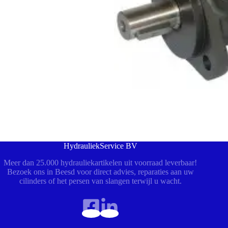
HydrauliekService BV
Meer dan 25.000 hydrauliekartikelen uit voorraad leverbaar!
Bezoek ons in Beesd voor direct advies, reparaties aan uw
cilinders of het persen van slangen terwijl u wacht.