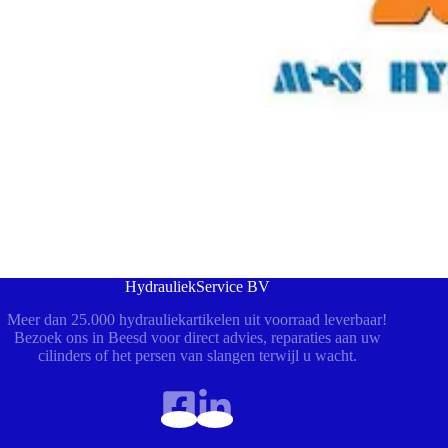
HydrauliekService BV
Meer dan 25.000 hydrauliekartikelen uit voorraad leverbaar!
Bezoek ons in Beesd voor direct advies, reparaties aan uw
cilinders of het persen van slangen terwijl u wacht.