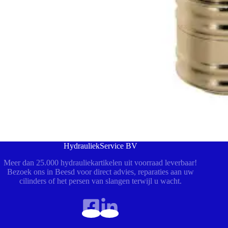
HydrauliekService BV
Meer dan 25.000 hydrauliekartikelen uit voorraad leverbaar!
Bezoek ons in Beesd voor direct advies, reparaties aan uw
cilinders of het persen van slangen terwijl u wacht.