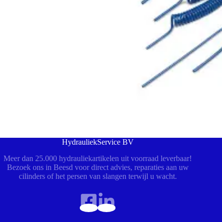
HydrauliekService BV
Meer dan 25.000 hydrauliekartikelen uit voorraad leverbaar!
Bezoek ons in Beesd voor direct advies, reparaties aan uw
cilinders of het persen van slangen terwijl u wacht.