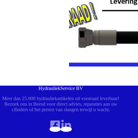
HydrauliekService BV
Meer dan 25.000 hydrauliekartikelen uit voorraad leverbaar!
Bezoek ons in Beesd voor direct advies, reparaties aan uw
cilinders of het persen van slangen terwijl u wacht.