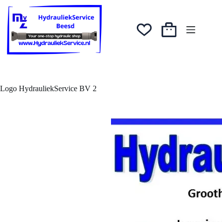
Ga
naar
de
inhoud
Winkelwagen
Logo HydrauliekService BV 2