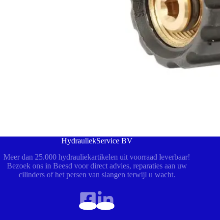
HydrauliekService BV
Meer dan 25.000 hydrauliekartikelen uit voorraad leverbaar!
Bezoek ons in Beesd voor direct advies, reparaties aan uw
cilinders of het persen van slangen terwijl u wacht.