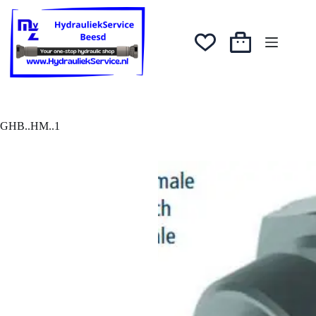
Ga
naar
de
inhoud
Winkelwagen
GHB..HM..1