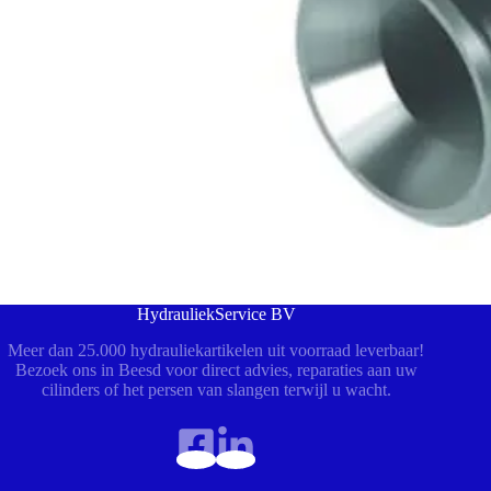
HydrauliekService BV
Meer dan 25.000 hydrauliekartikelen uit voorraad leverbaar!
Bezoek ons in Beesd voor direct advies, reparaties aan uw
cilinders of het persen van slangen terwijl u wacht.