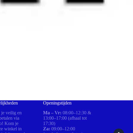
lijkheden
Openingstijden
 je veilig en
Ma – Vr:
08:00–12:30 &
etalen via
13:00–17:00 (afhaal tot
ro! Kom je
17:30)
ze winkel in
Za:
09:00–12:00