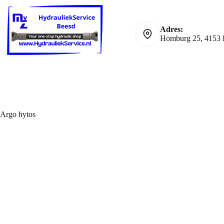
Ga
naar
de
Adres:
inhoud
Homburg 25, 4153 
Argo hytos