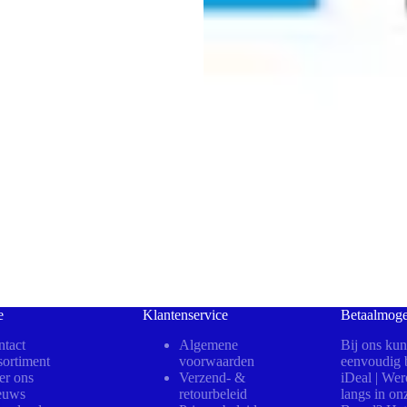
e
Klantenservice
Betaalmoge
tact
Algemene
Bij ons kun
ortiment
voorwaarden
eenvoudig b
er ons
Verzend- &
iDeal | We
euws
retourbeleid
langs in on