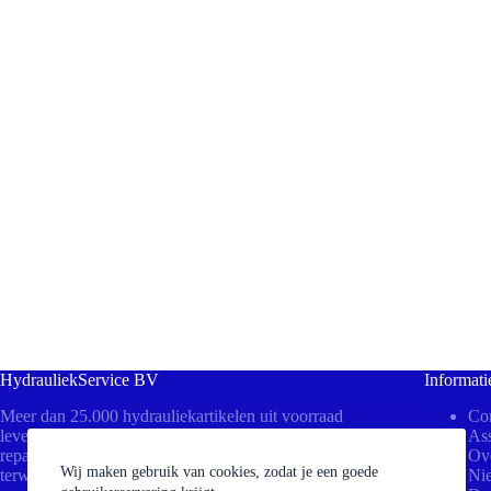
HydrauliekService BV
Informati
Meer dan 25.000 hydrauliekartikelen uit voorraad
Con
leverbaar! Bezoek ons in Beesd voor direct advies,
Ass
reparaties aan uw cilinders of het persen van slangen
Ov
Wij maken gebruik van cookies, zodat je een goede
terwijl u wacht.
Ni