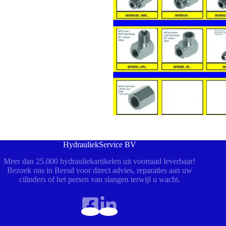
HydrauliekService BV
Meer dan 25.000 hydrauliekartikelen uit voorraad leverbaar!
Bezoek ons in Beesd voor direct advies, reparaties aan uw
cilinders of het persen van slangen terwijl u wacht.