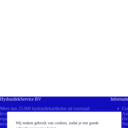
HydrauliekService BV
Informati
Meer dan 25.000 hydrauliekartikelen uit voorraad
Con
leverbaar! Bezoek ons in Beesd voor direct advies,
Ass
reparaties aan uw cilinders of het persen van slangen
Ov
Wij maken gebruik van cookies, zodat je een goede
terwijl u wacht.
Ni