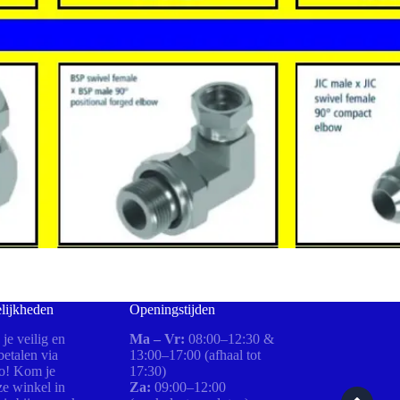
lijkheden
Openingstijden
 je veilig en
Ma – Vr:
08:00–12:30 &
etalen via
13:00–17:00 (afhaal tot
ro! Kom je
17:30)
ze winkel in
Za:
09:00–12:00