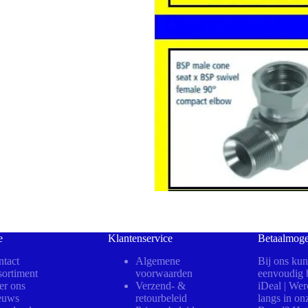
e
Klantenservice
Betaalmoge
tact
Algemene
Bij ons kun
ortiment
voorwaarden
eenvoudig b
er ons
Verzend- &
iDeal | We
euws
retourbeleid
langs in on