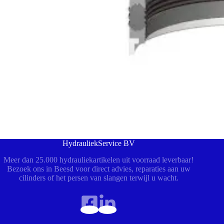
HydrauliekService BV
Meer dan 25.000 hydrauliekartikelen uit voorraad leverbaar!
Bezoek ons in Beesd voor direct advies, reparaties aan uw
cilinders of het persen van slangen terwijl u wacht.