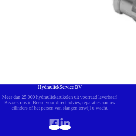
HydrauliekService BV
Meer dan 25.000 hydrauliekartikelen uit voorraad leverbaar!
Bezoek ons in Beesd voor direct advies, reparaties aan uw
cilinders of het persen van slangen terwijl u wacht.