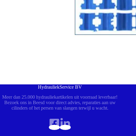
HydrauliekService BV
Meer dan 25.000 hydrauliekartikelen uit voorraad leverbaar!
Bezoek ons in Beesd voor direct advies, reparaties aan uw
cilinders of het persen van slangen terwijl u wacht.