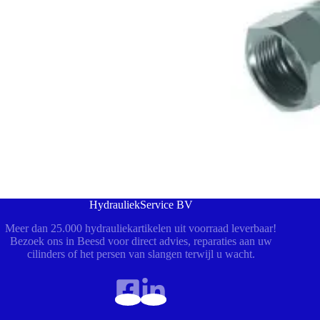
HydrauliekService BV
Meer dan 25.000 hydrauliekartikelen uit voorraad leverbaar!
Bezoek ons in Beesd voor direct advies, reparaties aan uw
cilinders of het persen van slangen terwijl u wacht.