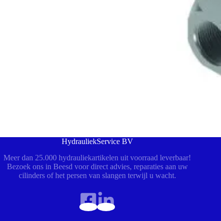
HydrauliekService BV
Meer dan 25.000 hydrauliekartikelen uit voorraad leverbaar!
Bezoek ons in Beesd voor direct advies, reparaties aan uw
cilinders of het persen van slangen terwijl u wacht.