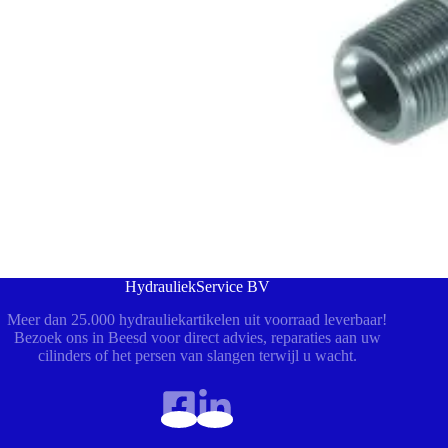
HydrauliekService BV
Meer dan 25.000 hydrauliekartikelen uit voorraad leverbaar!
Bezoek ons in Beesd voor direct advies, reparaties aan uw
cilinders of het persen van slangen terwijl u wacht.