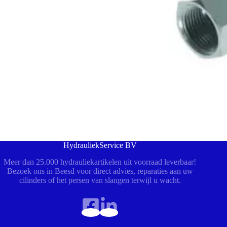
HydrauliekService BV
Meer dan 25.000 hydrauliekartikelen uit voorraad leverbaar!
Bezoek ons in Beesd voor direct advies, reparaties aan uw
cilinders of het persen van slangen terwijl u wacht.