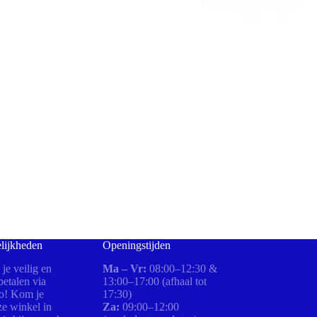
lijkheden
Openingstijden
 je veilig en
Ma – Vr:
08:00–12:30 &
etalen via
13:00–17:00 (afhaal tot
ro! Kom je
17:30)
ze winkel in
Za:
09:00–12:00