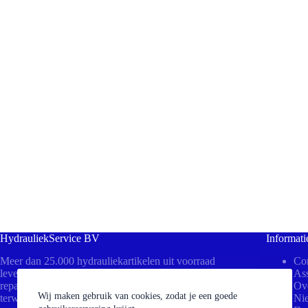
HydrauliekService BV
Informati
Meer dan 25.000 hydrauliekartikelen uit voorraad
Con
leverbaar! Bezoek ons in Beesd voor direct advies,
Ass
reparaties aan uw cilinders of het persen van slangen
Ov
Wij maken gebruik van cookies, zodat je een goede
terwijl u wacht.
Ni