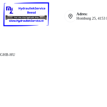
Ga
naar
de
Adres:
inhoud
Homburg 25, 4153 
GHB-HU