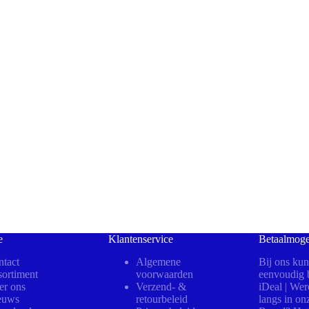
e
Klantenservice
Betaalmoge
tact
Algemene
Bij ons kun
ortiment
voorwaarden
eenvoudig b
er ons
Verzend- &
iDeal | We
euws
retourbeleid
langs in on