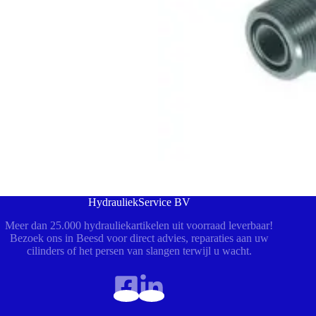
HydrauliekService BV
Meer dan 25.000 hydrauliekartikelen uit voorraad leverbaar!
Bezoek ons in Beesd voor direct advies, reparaties aan uw
cilinders of het persen van slangen terwijl u wacht.