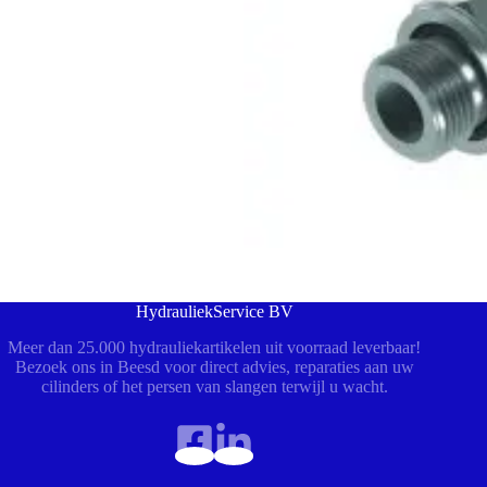
HydrauliekService BV
Meer dan 25.000 hydrauliekartikelen uit voorraad leverbaar!
Bezoek ons in Beesd voor direct advies, reparaties aan uw
cilinders of het persen van slangen terwijl u wacht.